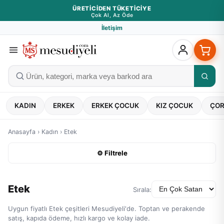
ÜRETICIDEN TÜKETICIYE
Çok Al, Az Öde
İletişim
KADIN
ERKEK
ERKEK ÇOCUK
KIZ ÇOCUK
ÇO
Anasayfa
›
Kadın
›
Etek
⚙ Filtrele
Etek
Sırala:
Uygun fiyatlı Etek çeşitleri Mesudiyeli'de. Toptan ve perakende
satış, kapıda ödeme, hızlı kargo ve kolay iade.