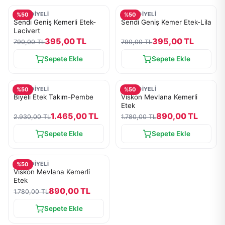
MESUDİYELİ
MESUDİYELİ
%
50
%
50
Sendi Geniş Kemerli Etek-
Sendi Geniş Kemer Etek-Lila
Lacivert
395,00 TL
395,00 TL
790,00 TL
790,00 TL
Sepete Ekle
Sepete Ekle
MESUDİYELİ
MESUDİYELİ
%
50
%
50
Biyeli Etek Takım-Pembe
Viskon Mevlana Kemerli
Etek
1.465,00 TL
890,00 TL
2.930,00 TL
1.780,00 TL
Sepete Ekle
Sepete Ekle
MESUDİYELİ
%
50
Viskon Mevlana Kemerli
Etek
890,00 TL
1.780,00 TL
Sepete Ekle