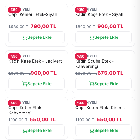
MESUDİYELİ
MESUDİYELİ
%
50
%
50
Cepli Kemerli Etek-Siyah
Kadın Kaşe Etek - Siyah
790,00 TL
900,00 TL
1.580,00 TL
1.800,00 TL
Sepete Ekle
Sepete Ekle
MESUDİYELİ
MESUDİYELİ
%
50
%
50
Kadın Kaşe Etek - Lacivert
Kadın Scuba Etek -
Kahverengi
900,00 TL
675,00 TL
1.800,00 TL
1.350,00 TL
Sepete Ekle
Sepete Ekle
MESUDİYELİ
MESUDİYELİ
%
50
%
50
Cepli Keten Etek-
Cepli Keten Etek- Kiremit
Kahverengi
550,00 TL
550,00 TL
1.100,00 TL
1.100,00 TL
Sepete Ekle
Sepete Ekle