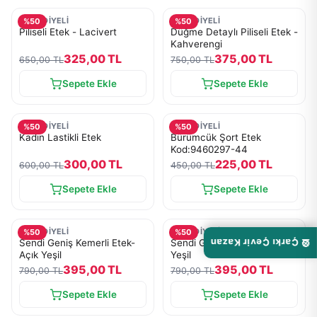
MESUDİYELİ
MESUDİYELİ
%
50
%
50
Piliseli Etek - Lacivert
Düğme Detaylı Piliseli Etek -
Kahverengi
325,00 TL
375,00 TL
650,00 TL
750,00 TL
Sepete Ekle
Sepete Ekle
MESUDİYELİ
MESUDİYELİ
%
50
%
50
Kadın Lastikli Etek
Bürümcük Şort Etek
Kod:9460297-44
300,00 TL
225,00 TL
600,00 TL
450,00 TL
Sepete Ekle
Sepete Ekle
MESUDİYELİ
MESUDİYELİ
%
50
%
50
🎡 Çarkı Çevir Kazan
Sendi Geniş Kemerli Etek-
Sendi Geniş Kemerli Etek-
Açık Yeşil
Yeşil
395,00 TL
395,00 TL
790,00 TL
790,00 TL
Sepete Ekle
Sepete Ekle